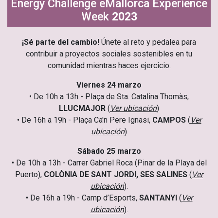
Energy Challenge eMallorca Experience
Week
2023
¡Sé parte del cambio!
Únete al reto y pedalea para
contribuir a proyectos sociales sostenibles en tu
comunidad mientras haces ejercicio
.
Viernes 24 marzo
• De 10h a 13h - Plaça de Sta. Catalina Thomàs,
LLUCMAJOR
(
Ver ubicación
)
• De 16h a 19h - Plaça Ca'n Pere Ignasi,
CAMPOS
(
Ver
ubicación
)
Sábado 25 marzo
• De 10h a 13h - Carrer Gabriel Roca (Pinar de la Playa del
Puerto),
COLÒNIA DE SANT JORDI, SES SALINES
(
Ver
ubicación
).
• De 16h a 19h - Camp d’Esports,
SANTANYI
(
Ver
ubicación
).